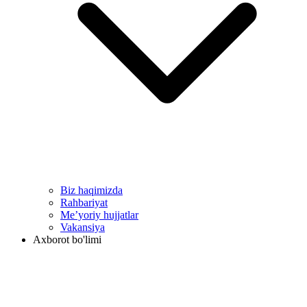
Biz haqimizda
Rahbariyat
Me’yoriy hujjatlar
Vakansiya
Axborot bo'limi