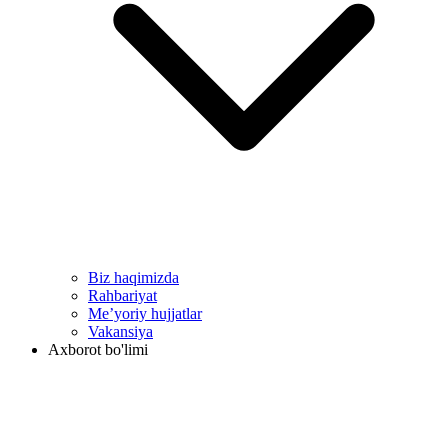
Biz haqimizda
Rahbariyat
Me’yoriy hujjatlar
Vakansiya
Axborot bo'limi