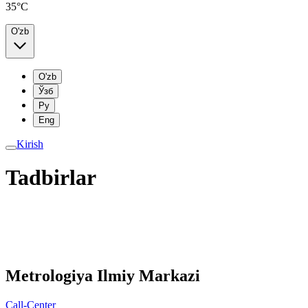
35°C
O'zb
O'zb
Ўзб
Ру
Eng
Kirish
Tadbirlar
Metrologiya Ilmiy Markazi
Call-Center