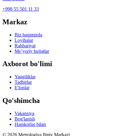
+998 55 501 11 33
Markaz
Biz haqimizda
Loyihalar
Rahbariyat
Me’yoriy hujjatlar
Axborot bo'limi
Yangiliklar
Tadbirlar
E'lonlar
Qo'shimcha
Vakansiya
Bog'lanish
Hamkorlar bilan
© 2026 Metrologiya Ilmiy Markazi