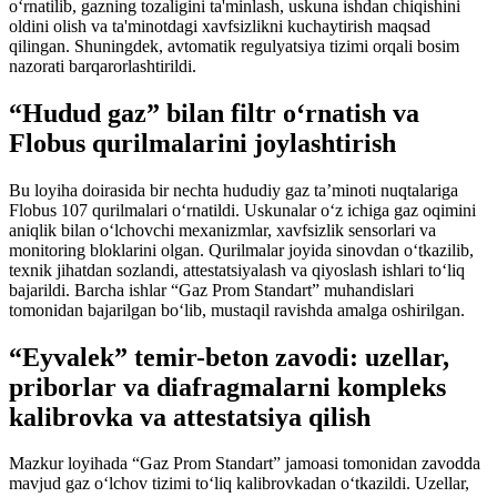
o‘rnatilib, gazning tozaligini ta'minlash, uskuna ishdan chiqishini
oldini olish va ta'minotdagi xavfsizlikni kuchaytirish maqsad
qilingan. Shuningdek, avtomatik regulyatsiya tizimi orqali bosim
nazorati barqarorlashtirildi.
“Hudud gaz” bilan filtr o‘rnatish va
Flobus qurilmalarini joylashtirish
Bu loyiha doirasida bir nechta hududiy gaz ta’minoti nuqtalariga
Flobus 107 qurilmalari o‘rnatildi. Uskunalar o‘z ichiga gaz oqimini
aniqlik bilan o‘lchovchi mexanizmlar, xavfsizlik sensorlari va
monitoring bloklarini olgan. Qurilmalar joyida sinovdan o‘tkazilib,
texnik jihatdan sozlandi, attestatsiyalash va qiyoslash ishlari to‘liq
bajarildi. Barcha ishlar “Gaz Prom Standart” muhandislari
tomonidan bajarilgan bo‘lib, mustaqil ravishda amalga oshirilgan.
“Eyvalek” temir-beton zavodi: uzellar,
priborlar va diafragmalarni kompleks
kalibrovka va attestatsiya qilish
Mazkur loyihada “Gaz Prom Standart” jamoasi tomonidan zavodda
mavjud gaz o‘lchov tizimi to‘liq kalibrovkadan o‘tkazildi. Uzellar,