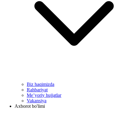
Biz haqimizda
Rahbariyat
Me’yoriy hujjatlar
Vakansiya
Axborot bo'limi