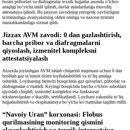
bosim priborlari va diafragmalar texnik hujjatlar asosida o‘lchov
aniqligi bo‘yicha tahlil qilinib, davlat standartlariga muvofiq
attestatsiya qilindi. Bu jarayon zavodning energetik xavfsizligini
ta'minlashga, avariyalarning oldini olishga va nazorat tizimini
mustahkamlashga xizmat qildi.
Jizzax AVM zavodi: 0 dan gazlashtirish,
barcha pribor va diafragmalarni
qiyoslash, izmenitel kompleksni
attestatsiyalash
Jizzaxda joylashgan AVM ishlab chiqarish majmuasi uchun 0 dan
boshlab gaz ta’minot tizimi loyihalashtirildi va to‘liq amalga
oshirildi. Loyihaning birinchi bosqichida gaz quvurlari, priborlar va
diafragmalar o‘rnatildi. Keyingi bosqichda barcha o‘lchov asboblari
qiyoslab chiqildi, izmenitel kompleksi esa funksional
tekshiruvlardan o‘tkazilib, sertifikatlandi. Loyihani yakunida to‘liq
hujjatlashtirish va ekspluatatsiya bo‘yicha ko‘rsatmalar taqdim etildi.
“Navoiy Uran” korxonasi: Flobus
qurilmasining monitoring qismini