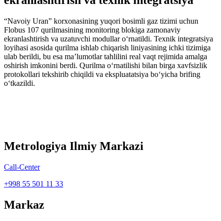
ekranlashtirish va texnik integratsiya
“Navoiy Uran” korxonasining yuqori bosimli gaz tizimi uchun
Flobus 107 qurilmasining monitoring blokiga zamonaviy
ekranlashtirish va uzatuvchi modullar o‘rnatildi. Texnik integratsiya
loyihasi asosida qurilma ishlab chiqarish liniyasining ichki tizimiga
ulab berildi, bu esa ma’lumotlar tahlilini real vaqt rejimida amalga
oshirish imkonini berdi. Qurilma o‘rnatilishi bilan birga xavfsizlik
protokollari tekshirib chiqildi va ekspluatatsiya bo‘yicha brifing
o‘tkazildi.
Metrologiya Ilmiy Markazi
Call-Center
+998 55 501 11 33
Markaz