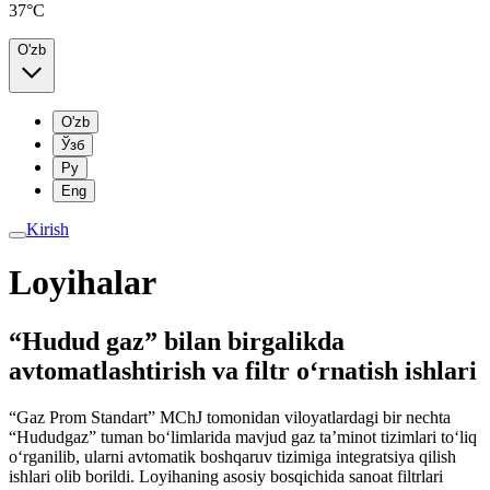
37°C
O'zb
O'zb
Ўзб
Ру
Eng
Kirish
Loyihalar
“Hudud gaz” bilan birgalikda
avtomatlashtirish va filtr o‘rnatish ishlari
“Gaz Prom Standart” MChJ tomonidan viloyatlardagi bir nechta
“Hududgaz” tuman bo‘limlarida mavjud gaz ta’minot tizimlari to‘liq
o‘rganilib, ularni avtomatik boshqaruv tizimiga integratsiya qilish
ishlari olib borildi. Loyihaning asosiy bosqichida sanoat filtrlari