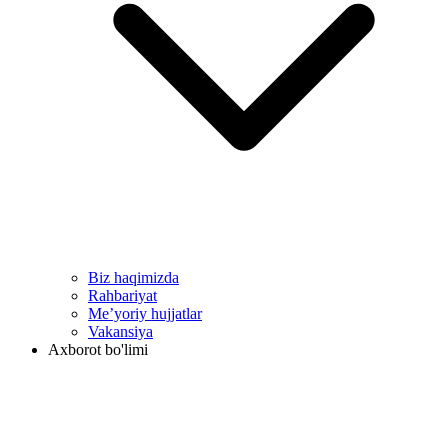
Biz haqimizda
Rahbariyat
Me’yoriy hujjatlar
Vakansiya
Axborot bo'limi