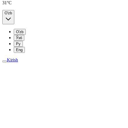
31°C
O'zb
O'zb
Ўзб
Ру
Eng
Kirish
y qoidalar
ish shartlari (keyingi o‘rinlarda Shartnoma deb
trologiya ilmiy markazi (keyingi o‘rinlarda Markaz deb
monidan taqdim etilayotgan veb-sayt xizmatlaridan
dalarini belgilaydi.
oydalanish orqali foydalanuvchi ushbu Shartnoma
iq va so‘zsiz rozilik bildiradi.